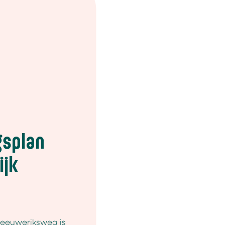
splan
ijk
eeuweriksweg is