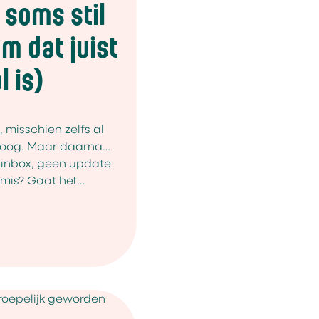
soms stil
m dat juist
 is)
 misschien zelfs al
 oog. Maar daarna…
e inbox, geen update
 mis? Gaat het...