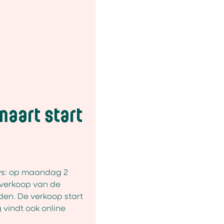
aart start
s: op maandag 2
e verkoop van de
en. De verkoop start
g vindt ook online