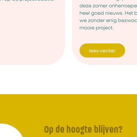
deze zomer onherroepel
heel goed nieuws. Het b
we zonder enig bezwaa
mooie project.
lees verder
Op de hoogte blijven?