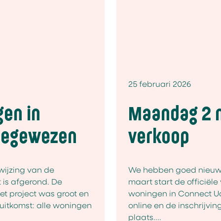
25 februari 2026
gen in
Maandag 2 m
oegewezen
verkoop
wijzing van de
We hebben goed nieuw
is afgerond. De
maart start de officiël
et project was groot en
woningen in Connect Ud
e uitkomst: alle woningen
online en de inschrijvin
plaats....